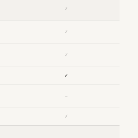
✗
✗
✗
✓
~
✗