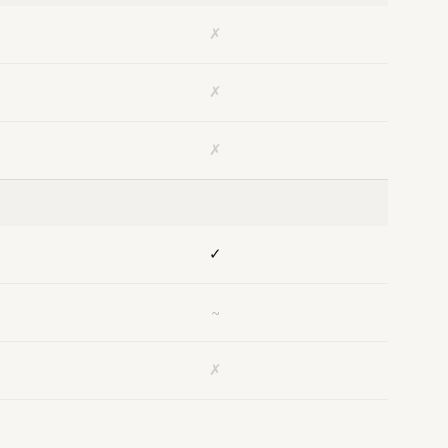
✗
✗
✗
✓
~
✗