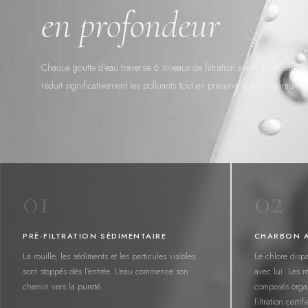
en profondeur
Chaque goutte d'eau traverse 6 niveaux de filtration avant d'atteindre 
réduit significativement les polluants tout en préservant les minéraux b
01
02
PRÉ-FILTRATION SÉDIMENTAIRE
CHARBON A
La rouille, les sédiments et les particules visibles
Le chlore dispa
sont stoppés dès l'entrée. L'eau commence son
avec lui. Les 
chemin vers la pureté.
composés organ
filtration certi