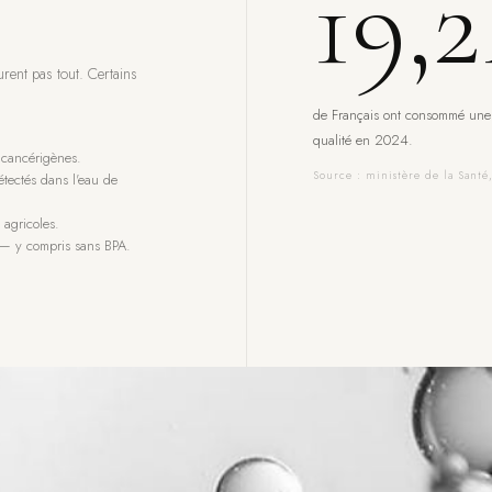
19,
urent pas tout. Certains
de Français ont consommé une
qualité en 2024.
s cancérigènes.
Source : ministère de la Santé
tectés dans l'eau de
 agricoles.
s — y compris sans BPA.