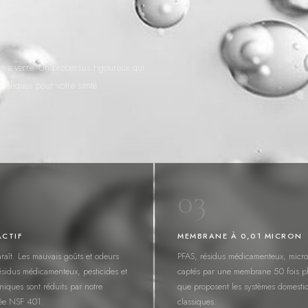
votre verre. Un processus rigoureux qui
énéfiques pour votre santé.
03
CTIF
MEMBRANE À 0,01 MICRON
raît. Les mauvais goûts et odeurs
PFAS, résidus médicamenteux, micr
résidus médicamenteux, pesticides et
captés par une membrane 50 fois pl
iques sont réduits par notre
que proposent les systèmes domesti
fiée NSF 401.
classiques.