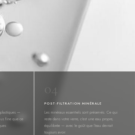
04
POST-FILTRATION MINÉRALE
oplastiques —
Les minéraux essentiels sont préservés. Ce qui
us fine que ce
reste dans votre verre, c'est une eau propre,
ques
équilibrée — avec le goût que l'eau devrait
toujours avoir.