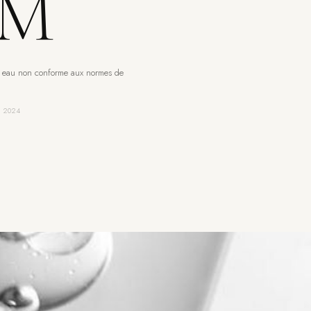
2M
 eau non conforme aux normes de
, 2024