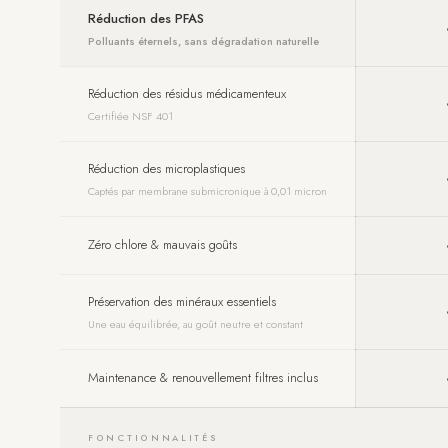
Réduction des PFAS
Polluants éternels, sans dégradation naturelle
Réduction des résidus médicamenteux
Certifiée NSF 401
Réduction des microplastiques
Captés par membrane submicronique à 0,01 micron
Zéro chlore & mauvais goûts
Préservation des minéraux essentiels
Une eau équilibrée, au goût neutre et constant
Maintenance & renouvellement filtres inclus
FONCTIONNALITÉS