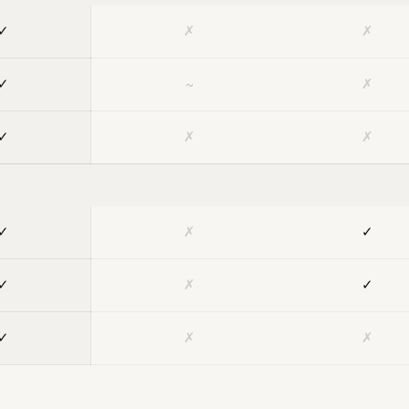
✓
✗
✗
✓
~
✗
✓
✗
✗
✓
✗
✓
✓
✗
✓
✓
✗
✗