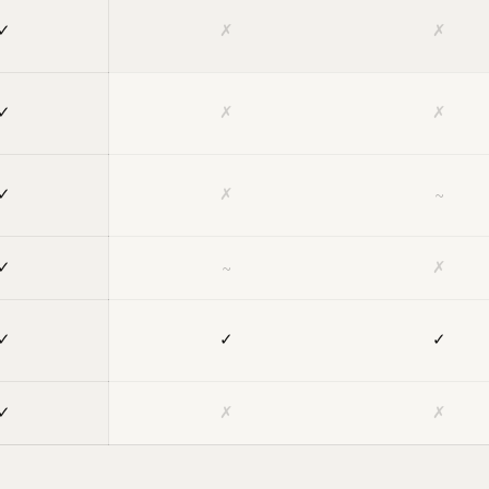
✓
✗
✗
✓
✗
✗
✓
✗
~
✓
~
✗
✓
✓
✓
✓
✗
✗